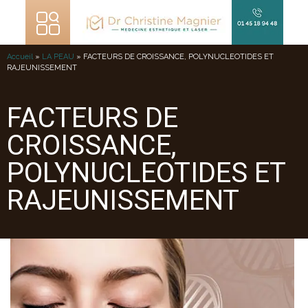
NUTRITION ANTI-AGE
Accueil
»
LA PEAU
»
FACTEURS DE CROISSANCE, POLYNUCLEOTIDES ET
RAJEUNISSEMENT
FACTEURS DE
CROISSANCE,
POLYNUCLEOTIDES ET
RAJEUNISSEMENT