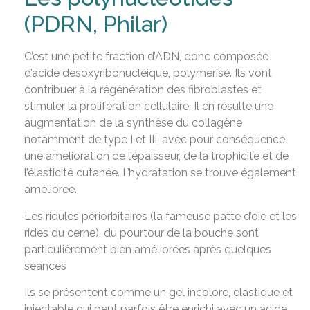
(PDRN, Philar)
C’est une petite fraction d’ADN, donc composée
d’acide désoxyribonucléique, polymérisé. Ils vont
contribuer à la régénération des fibroblastes et
stimuler la prolifération cellulaire. Il en résulte une
augmentation de la synthèse du collagène
notamment de type I et III, avec pour conséquence
une amélioration de l’épaisseur, de la trophicité et de
l’élasticité cutanée. L’hydratation se trouve également
améliorée.
Les ridules périorbitaires (la fameuse patte d’oie et les
rides du cerne), du pourtour de la bouche sont
particulièrement bien améliorées après quelques
séances
Ils se présentent comme un gel incolore, élastique et
injectable qui peut parfois être enrichi avec un acide