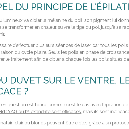
EL DU PRINCIPE DE L’ÉPILA
u lumineux va cibler la mélanine du poil, son pigment lui donn
va se transformer en chaleur, suivre la tige du poil jusqu’à sa 
ir.
essaire d’effectuer plusieurs séances de laser, car tous les p
 raison du cycle pilaire. Seuls les poils en phase de croissanc
er le traitement afin de cibler à chaque fois les poils situés d
 DU DUVET SUR LE VENTRE, L
CACE ?
t en question est foncé comme c’est le cas avec l’épilation de
 Nd : YAG ou l’Alexandrite sont efficaces
, mais ils sont inefficac
châtain clair ou blonds peuvent être ciblés grâce à un protoco