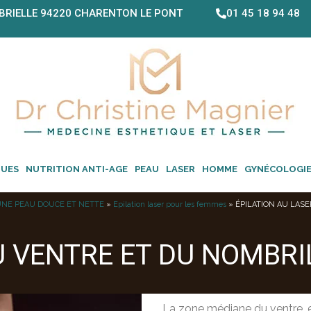
BRIELLE 94220 CHARENTON LE PONT
01 45 18 94 48
QUES
NUTRITION ANTI-AGE
PEAU
LASER
HOMME
GYNÉCOLOGI
 UNE PEAU DOUCE ET NETTE
»
Epilation laser pour les femmes
»
ÉPILATION AU LAS
U VENTRE ET DU NOMBR
La zone médiane du ventre, e