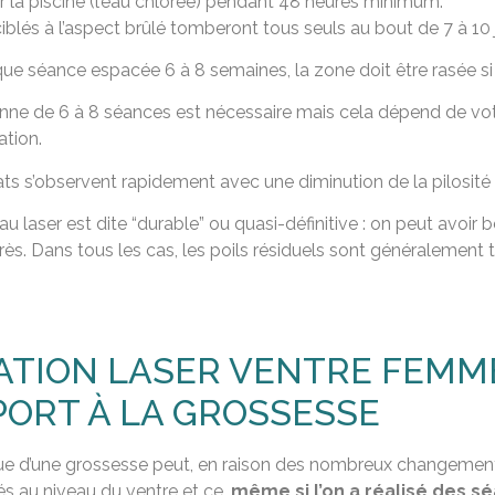
r la piscine (l’eau chlorée) pendant 48 heures minimum.
iblés à l’aspect brûlé tomberont tous seuls au bout de 7 à 10 jou
ue séance espacée 6 à 8 semaines, la zone doit être rasée si be
e de 6 à 8 séances est nécessaire mais cela dépend de votre 
ation.
ats s’observent rapidement avec une diminution de la pilosité 
n au laser est dite “durable” ou quasi-définitive : on peut avoi
ès. Dans tous les cas, les poils résiduels sont généralement trè
ATION LASER VENTRE FEMME
ORT À LA GROSSESSE
e d’une grossesse peut, en raison des nombreux changements 
és au niveau du ventre et ce,
même si l’on a réalisé des sé