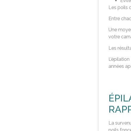
Evite
Les poils c
Entre chaq
Une moyenn
votre carn
Les résult
L’épilatio
années apr
ÉPIL
RAPP
La survenu
poils fonc