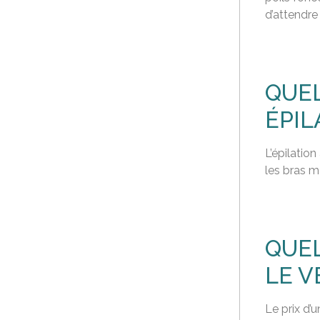
d’attendre
QUEL
ÉPIL
L’épilatio
les bras 
QUEL
LE V
Le prix d’u