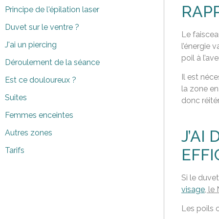
RAPP
Principe de l'épilation laser
Duvet sur le ventre ?
Le faiscea
J'ai un piercing
l’énergie 
poil à l’aven
Déroulement de la séance
Il est néc
Est ce douloureux ?
la zone en
Suites
donc réitér
Femmes enceintes
J’AI
Autres zones
EFFI
Tarifs
Si le duve
visage
, le
Les poils 