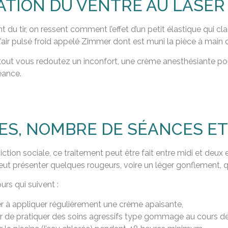
ATION DU VENTRE AU LASER :
du tir, on ressent comment l’effet d’un petit élastique qui cl
air pulsé froid appelé Zimmer dont est muni la pièce à main de
tout vous redoutez un inconfort, une crème anesthésiante p
éance.
ES, NOMBRE DE SÉANCES E
ction sociale, ce traitement peut être fait entre midi et deux
ut présenter quelques rougeurs, voire un léger gonflement, q
urs qui suivent :
er à appliquer régulièrement une crème apaisante,
er de pratiquer des soins agressifs type gommage au cours des