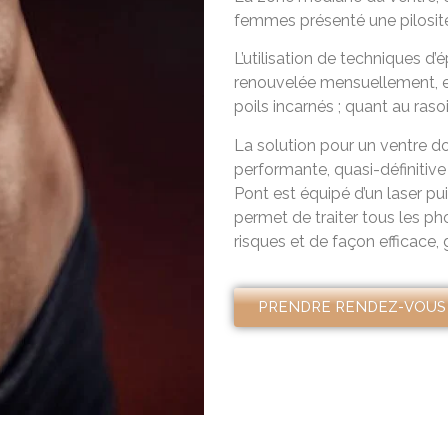
femmes présenté une pilosité
L’utilisation de techniques d’é
renouvelée mensuellement, ell
poils incarnés ; quant au rasoir
La solution pour un ventre dou
performante, quasi-définitiv
Pont est équipé d’un laser pu
permet de traiter tous les ph
risques et de façon efficace
PRENDRE RENDEZ-VOUS