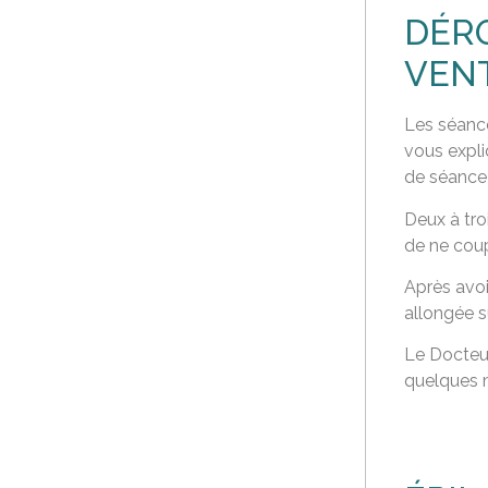
DÉRO
VEN
Les séance
vous expli
de séance 
Deux à tro
de ne coup
Après avoi
allongée s
Le Docteur
quelques 