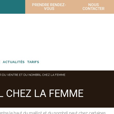
PRENDRE RENDEZ-
NOUS
VOUS
CONTACTER
E
ACTUALITÉS
TARIFS
ER DU VENTRE ET DU NOMBRIL CHEZ LA FEMME
IL CHEZ LA FEMME
ntre le haut du maillot et du nombril peut chez certaines