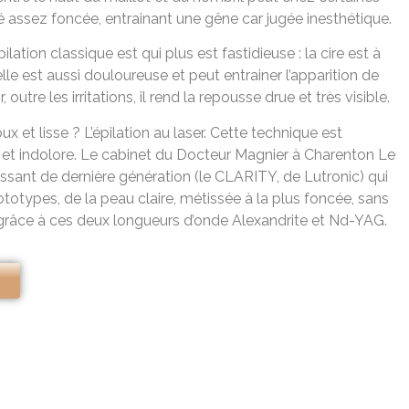
 assez foncée, entrainant une gêne car jugée inesthétique.
pilation classique est qui plus est fastidieuse : la cire est à
e est aussi douloureuse et peut entrainer l’apparition de
, outre les irritations, il rend la repousse drue et très visible.
x et lisse ? L’épilation au laser. Cette technique est
e et indolore. Le cabinet du Docteur Magnier à Charenton Le
issant de dernière génération (le CLARITY, de Lutronic) qui
ototypes, de la peau claire, métissée à la plus foncée, sans
, grâce à ces deux longueurs d’onde Alexandrite et Nd-YAG.