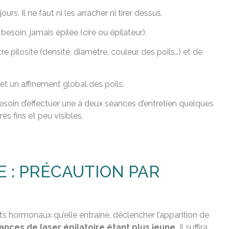
rs. Il ne faut ni les arracher ni tirer dessus.
soin, jamais épilée (cire ou épilateur).
pilosité (densité, diamètre, couleur des poils…) et de
et un affinement global des poils.
r besoin d’effectuer une à deux séances d’entretien quelques
s fins et peu visibles.
 : PRÉCAUTION PAR
hormonaux qu’elle entraine, déclencher l’apparition de
ances de laser épilatoire étant plus jeune.
Il suffira